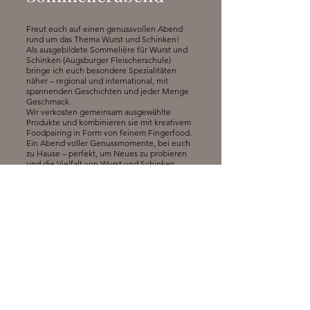
Freut euch auf einen genussvollen Abend
rund um das Thema Wurst und Schinken!
Als ausgebildete Sommelière für Wurst und
Schinken (Augsburger Fleischerschule)
bringe ich euch besondere Spezialitäten
näher – regional und international, mit
spannenden Geschichten und jeder Menge
Geschmack.
Wir verkosten gemeinsam ausgewählte
Produkte und kombinieren sie mit kreativem
Foodpairing in Form von feinem Fingerfood.
Ein Abend voller Genussmomente, bei euch
zu Hause – perfekt, um Neues zu probieren
und die Vielfalt von Wurst und Schinken
einmal ganz anders zu erleben.