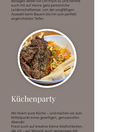
Beilagen direkt vor Ort frisch zu und nehme
euch mit auf meine ganz persönliche
Leidenschaftsreise: von der sorgfältigen
Auswahl beim Bauern bis hin zum perfekt
angerichteten Teller.
Küchenparty
Wir feiern eure Küche – und machen sie zum
Mittelpunkt eines geselligen, genussvollen
Abends!
Freut euch auf kreative kleine Köstlichkeiten,
die ich – auf Wunsch auch gemeinsam mit