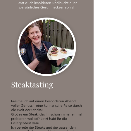
Lasst euch inspirieren und bucht euer
persönliches Geschmackserlebnis!
Steaktasting
Freut euch auf einen besonderen Abend
voller Genuss – eine kulinarische Reise durch
die Welt der Steaks!
Gibt es ein Steak, das ihr schon immer einmal
probieren wolltet? Jetzt habt ihr die
Gelegenheit dazu.
Ich bereite die Steaks und die passenden