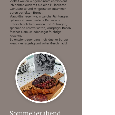
Vielfalt wollen wir gemeinsam entdecken!
Ich nehme euch mit auf eine kulinarische
Genussreise und wir gestalten zusammen
euren perfekten Burger.
Vorab überlegen wir, in welche Richtung es
gehen soll: verschiedene Patties aus
unterschiedlichen Rassen und Reifungen,
spannende Käsevarianten, knuspriger Bacon,
frisches Gemüse oder sogar fruchtige
Akzente.
So entsteht euer ganz individueller Burger –
kreativ, einzigartig und voller Geschmack!
Sommelierabend