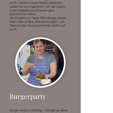
euch – direkt in eurer Küche zubereite.
Lassen wir uns inspirieren: von der Saison,
eurer Umgebung und euren ganz
persönlichen Ideen.
Ob Fingerfood, Tapas, Mini-Burger, Bowls,
Pasta oder andere Überraschungen – ein
Abend voller Genussmomente wartet auf
euch.
Burgerparty
Burger sind so vielseitig – und genau diese