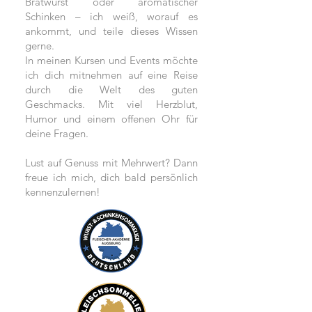
Bratwurst oder aromatischer
Schinken – ich weiß, worauf es
ankommt, und teile dieses Wissen
gerne.
In meinen Kursen und Events möchte
ich dich mitnehmen auf eine Reise
durch die Welt des guten
Geschmacks. Mit viel Herzblut,
Humor und einem offenen Ohr für
deine Fragen.
Lust auf Genuss mit Mehrwert? Dann
freue ich mich, dich bald persönlich
kennenzulernen!